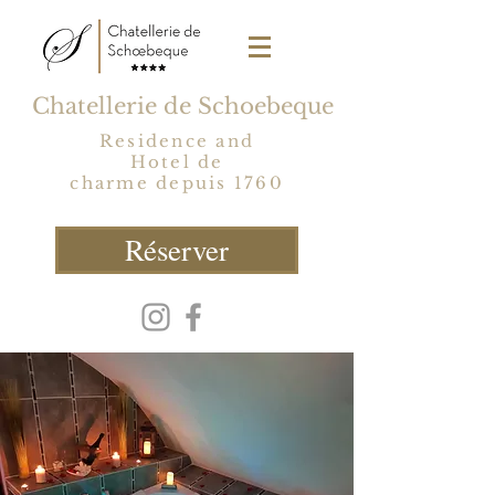
Chatellerie de Schoebeque
Residence and
Hotel de
charme depuis 1760
Réserver