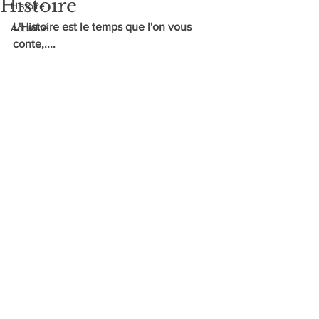
Histoire
Histoire
L'Histoire est le temps que l'on vous 
Actualité
conte,....