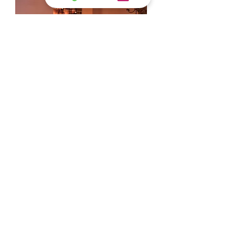
Nuit Hors du
temps
1 Nuit 2pers. en suite "Un autre
Monde" avec jacuzzi et sauna,
peignoirs avec option petit
déjeuner pour 2 pers.