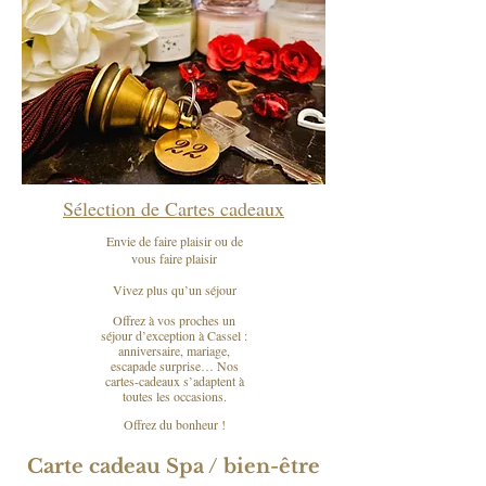
Sélection de Cartes cadeaux
Envie de faire plaisir ou de
vous faire plaisir
Vivez plus qu’un séjour
Offrez à vos proches un
séjour d’exception à Cassel :
anniversaire, mariage,
escapade surprise… Nos
cartes-cadeaux s’adaptent à
toutes les occasions.
Offrez du bonheur !
Carte cadeau Spa / bien-être