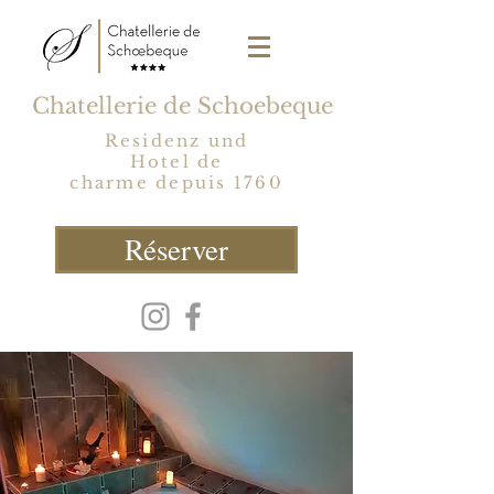
Chatellerie de Schoebeque
Residenz und
Hotel de
charme depuis 1760
Réserver