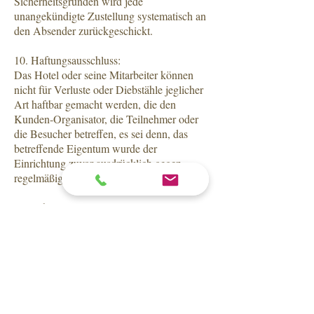
Sicherheitsgründen wird jede
unangekündigte Zustellung systematisch an
den Absender zurückgeschickt.
10. Haftungsausschluss:
Das Hotel oder seine Mitarbeiter können
nicht für Verluste oder Diebstähle jeglicher
Art haftbar gemacht werden, die den
Kunden-Organisator, die Teilnehmer oder
die Besucher betreffen, es sei denn, das
betreffende Eigentum wurde der
Einrichtung zuvor ausdrücklich gegen
regelmäßigen Empfang anvertraut.
11. Zahlungsverzug:
Bei Zahlungsverzug in Bezug auf die in den
vorstehenden Absätzen definierten
Bedingungen werden Verzugszinsen in
Höhe von 60 € pro Tag in Rechnung
gestellt.
12. Bildrechte: